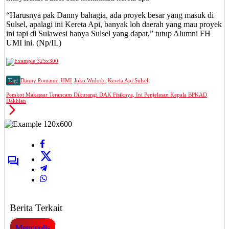
“Harusnya pak Danny bahagia, ada proyek besar yang masuk di
Sulsel, apalagi ini Kereta Api, banyak loh daerah yang mau proyek
ini tapi di Sulawesi hanya Sulsel yang dapat,” tutup Alumni FH
UMI ini. (Np/IL)
Tag:
Danny Pomanto
HMI
Joko Widodo
Kereta Api Sulsel
Pemkot Makassar Terancam Dikurangi DAK Fisiknya, Ini Penjelasan Kepala BPKAD
Dakhlan
Berita Terkait
Metropolis