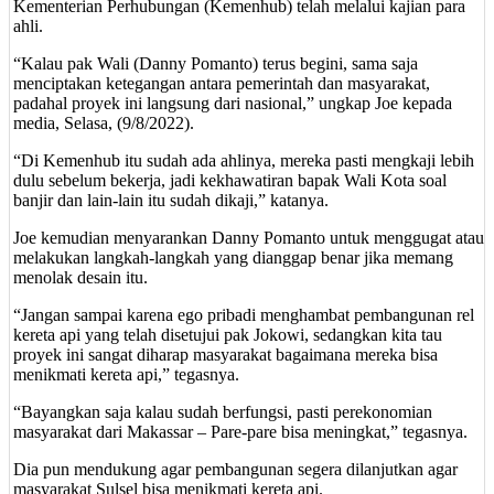
Kementerian Perhubungan (Kemenhub) telah melalui kajian para
ahli.
“Kalau pak Wali (Danny Pomanto) terus begini, sama saja
menciptakan ketegangan antara pemerintah dan masyarakat,
padahal proyek ini langsung dari nasional,” ungkap Joe kepada
media, Selasa, (9/8/2022).
“Di Kemenhub itu sudah ada ahlinya, mereka pasti mengkaji lebih
dulu sebelum bekerja, jadi kekhawatiran bapak Wali Kota soal
banjir dan lain-lain itu sudah dikaji,” katanya.
Joe kemudian menyarankan Danny Pomanto untuk menggugat atau
melakukan langkah-langkah yang dianggap benar jika memang
menolak desain itu.
“Jangan sampai karena ego pribadi menghambat pembangunan rel
kereta api yang telah disetujui pak Jokowi, sedangkan kita tau
proyek ini sangat diharap masyarakat bagaimana mereka bisa
menikmati kereta api,” tegasnya.
“Bayangkan saja kalau sudah berfungsi, pasti perekonomian
masyarakat dari Makassar – Pare-pare bisa meningkat,” tegasnya.
Dia pun mendukung agar pembangunan segera dilanjutkan agar
masyarakat Sulsel bisa menikmati kereta api.