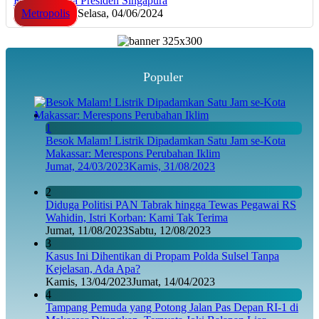
Kominfo serta Presiden Singapura
Metropolis
Selasa, 04/06/2024
Populer
1
Besok Malam! Listrik Dipadamkan Satu Jam se-Kota
Makassar: Merespons Perubahan Iklim
Jumat, 24/03/2023
Kamis, 31/08/2023
2
Diduga Politisi PAN Tabrak hingga Tewas Pegawai RS
Wahidin, Istri Korban: Kami Tak Terima
Jumat, 11/08/2023
Sabtu, 12/08/2023
3
Kasus Ini Dihentikan di Propam Polda Sulsel Tanpa
Kejelasan, Ada Apa?
Kamis, 13/04/2023
Jumat, 14/04/2023
4
Tampang Pemuda yang Potong Jalan Pas Depan RI-1 di