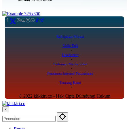
Kebijakan Privasi
Kode Etik
Disclaimer
Pedoman Media Siber
Peraturan Internal Perusahaan
Tentang Kami
© 2022 klikkiri.co - Hak Cipta Dilindungi Hukum
×
Berita