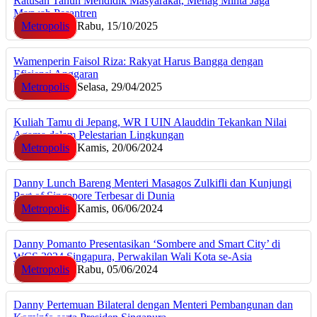
Ratusan Tahun Mendidik Masyarakat, Menag Minta Jaga
Marwah Pesantren
Metropolis
Rabu, 15/10/2025
Wamenperin Faisol Riza: Rakyat Harus Bangga dengan
Efisiensi Anggaran
Metropolis
Selasa, 29/04/2025
Kuliah Tamu di Jepang, WR I UIN Alauddin Tekankan Nilai
Agama dalam Pelestarian Lingkungan
Metropolis
Kamis, 20/06/2024
Danny Lunch Bareng Menteri Masagos Zulkifli dan Kunjungi
Port of Singapore Terbesar di Dunia
Metropolis
Kamis, 06/06/2024
Danny Pomanto Presentasikan ‘Sombere and Smart City’ di
WCS 2024 Singapura, Perwakilan Wali Kota se-Asia
Metropolis
Rabu, 05/06/2024
Danny Pertemuan Bilateral dengan Menteri Pembangunan dan