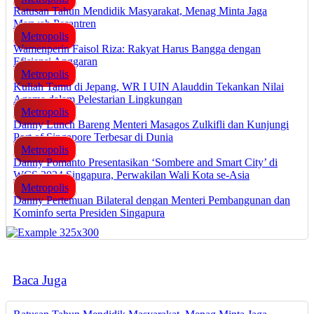
Ratusan Tahun Mendidik Masyarakat, Menag Minta Jaga
Marwah Pesantren
Metropolis
Wamenperin Faisol Riza: Rakyat Harus Bangga dengan
Efisiensi Anggaran
Metropolis
Kuliah Tamu di Jepang, WR I UIN Alauddin Tekankan Nilai
Agama dalam Pelestarian Lingkungan
Metropolis
Danny Lunch Bareng Menteri Masagos Zulkifli dan Kunjungi
Port of Singapore Terbesar di Dunia
Metropolis
Danny Pomanto Presentasikan ‘Sombere and Smart City’ di
WCS 2024 Singapura, Perwakilan Wali Kota se-Asia
Metropolis
Danny Pertemuan Bilateral dengan Menteri Pembangunan dan
Kominfo serta Presiden Singapura
Baca Juga