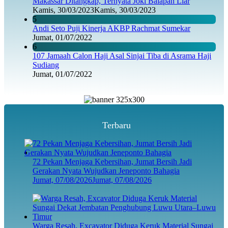
Makassar Ditangkap, Ternyata Joki Balapan Liar
Kamis, 30/03/2023
Kamis, 30/03/2023
5
Andi Seto Puji Kinerja AKBP Rachmat Sumekar
Jumat, 01/07/2022
6
107 Jamaah Calon Haji Asal Sinjai Tiba di Asrama Haji
Sudiang
Jumat, 01/07/2022
Terbaru
72 Pekan Menjaga Kebersihan, Jumat Bersih Jadi
Gerakan Nyata Wujudkan Jeneponto Bahagia
Jumat, 07/08/2026
Jumat, 07/08/2026
Warga Resah, Excavator Diduga Keruk Material Sungai