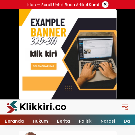
Langsung
×
Iklan — Scroll Untuk Baca Artikel Kami
ke
konten
Beranda
Hukum
Berita
Politik
Narasi
Daer