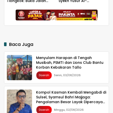
Tiongkok: Buka Jalan
Syekh Yusuf Al-
Hilirisasi Bawang
Makassari, Silaturahmi
hingga Malam di
Makassar
Baca Juga
Menyulam Harapan di Tengah
Musibah, PSMTI dan Lions Club Bantu
Korban Kebakaran Tallo
Daerah
Senin, 03/08/2026
Kompol Kasman Kembali Mengabdi di
Sulsel, Syamsul Bahri Majjaga:
Pengalaman Besar Layak Dipercaya
Memimpin
Daerah
Minggu, 02/08/2026