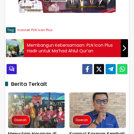
Tag:
Iconnet
PLN Icon Plus
Membangun Kebersamaan: PLN Icon Plus
Hadir untuk Ma’had Ahlul Qur’an
Berita Terkait
Daerah
Daerah
Menyulam Harapan di
Kompol Kasman Kembali