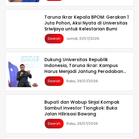
Taruna Ikrar Kepala BPOM: Gerakan 1
Juta Pohon, Aksi Nyata di Universitas
Sriwijaya untuk Kelestarian Bumi
Daerah
Jumat, 31/07/2026
Dukung Universitas Republik
Indonesia, Taruna Ikrar: Kampus
Harus Menjadi Jantung Peradaban
seperti Jepang dan China Wujudkan
Daerah
Rabu, 29/07/2026
Indonesia Emas 2045
Bupati dan Wabup Sinjai Kompak
Sambut Investor Tiongkok: Buka
Jalan Hilirisasi Bawang
Daerah
Rabu, 29/07/2026