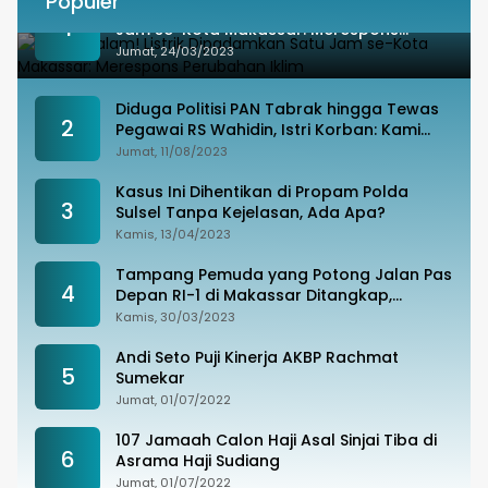
Populer
Besok Malam! Listrik Dipadamkan Satu
1
Jam se-Kota Makassar: Merespons
Perubahan Iklim
Jumat, 24/03/2023
Diduga Politisi PAN Tabrak hingga Tewas
2
Pegawai RS Wahidin, Istri Korban: Kami
Tak Terima
Jumat, 11/08/2023
Kasus Ini Dihentikan di Propam Polda
3
Sulsel Tanpa Kejelasan, Ada Apa?
Kamis, 13/04/2023
Tampang Pemuda yang Potong Jalan Pas
4
Depan RI-1 di Makassar Ditangkap,
Ternyata Joki Balapan Liar
Kamis, 30/03/2023
Andi Seto Puji Kinerja AKBP Rachmat
5
Sumekar
Jumat, 01/07/2022
107 Jamaah Calon Haji Asal Sinjai Tiba di
6
Asrama Haji Sudiang
Jumat, 01/07/2022