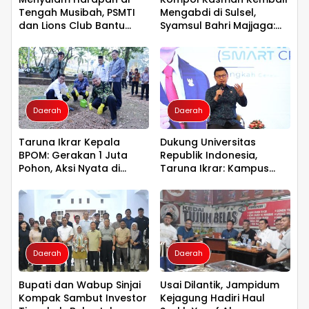
Tengah Musibah, PSMTI
Mengabdi di Sulsel,
dan Lions Club Bantu
Syamsul Bahri Majjaga:
Korban Kebakaran Tallo
Pengalaman Besar Layak
Dipercaya Memimpin
Daerah
Daerah
Taruna Ikrar Kepala
Dukung Universitas
BPOM: Gerakan 1 Juta
Republik Indonesia,
Pohon, Aksi Nyata di
Taruna Ikrar: Kampus
Universitas Sriwijaya
Harus Menjadi Jantung
untuk Kelestarian Bumi
Peradaban seperti
Jepang dan China
Wujudkan Indonesia
Emas 2045
Daerah
Daerah
Bupati dan Wabup Sinjai
Usai Dilantik, Jampidum
Kompak Sambut Investor
Kejagung Hadiri Haul