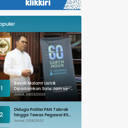
opuler
Besok Malam! Listrik
1
Dipadamkan Satu Jam se-
Kota Makassar: Merespons
Jumat, 24/03/2023
Perubahan Iklim
Diduga Politisi PAN Tabrak
2
hingga Tewas Pegawai RS
Wahidin, Istri Korban: Kami
Jumat, 11/08/2023
Tak Terima