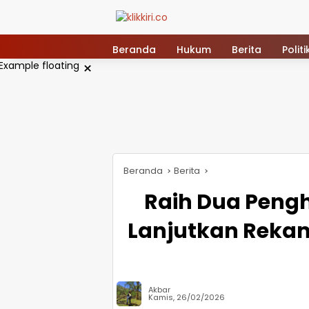
Langsung
ke
konten
Beranda
Hukum
Berita
Politi
×
Beranda
Berita
Raih Dua Pengh
Lanjutkan Rekam
Akbar
Kamis, 26/02/2026