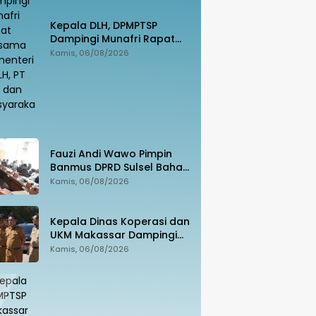
Kepala DLH, DPMPTSP
Dampingi Munafri Rapat
Bersama Kementerian LH,
Kamis, 06/08/2026
PT SUS dan Masyarakat
Fauzi Andi Wawo Pimpin
Banmus DPRD Sulsel Bahas
Rencana Kerja Tahun 2027
Kamis, 06/08/2026
Kepala Dinas Koperasi dan
UKM Makassar Dampingi
Menko Pangan Tinjau
Kamis, 06/08/2026
Kampung Nelayan Merah
Putih Untia