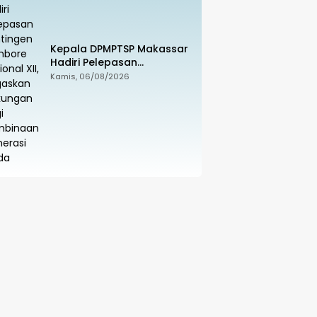
Kepala DPMPTSP Makassar
Hadiri Pelepasan
Kontingen Jambore
Kamis, 06/08/2026
Nasional XII, Tegaskan
Dukungan bagi Pembinaan
Generasi Muda