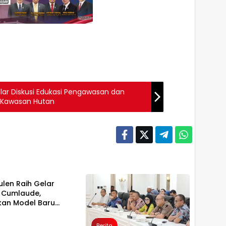
lar Diskusi Edukasi Pengawasan dan
i Kawasan Hutan
a
ulen Raih Gelar
 Cumlaude,
an Model Baru
naan Suap Berbasis
an
Berita