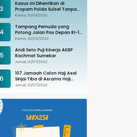
Kasus Ini Dihentikan di
3
Propam Polda Sulsel Tanpa
Kejelasan, Ada Apa?
Kamis, 13/04/2023
Tampang Pemuda yang
4
Potong Jalan Pas Depan RI-1
di Makassar Ditangkap,
Kamis, 30/03/2023
Ternyata Joki Balapan Liar
Andi Seto Puji Kinerja AKBP
5
Rachmat Sumekar
Jumat, 01/07/2022
107 Jamaah Calon Haji Asal
6
Sinjai Tiba di Asrama Haji
Sudiang
Jumat, 01/07/2022