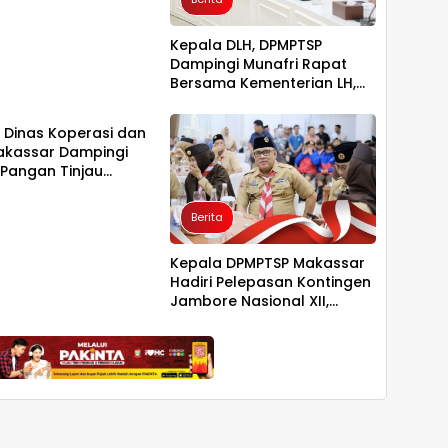
Kepala DLH, DPMPTSP
Dampingi Munafri Rapat
Bersama Kementerian LH,
a
PT SUS dan Masyarakat
 Dinas Koperasi dan
kassar Dampingi
Pangan Tinjau
ng Nelayan Merah
ntia
Berita
Kepala DPMPTSP Makassar
Hadiri Pelepasan Kontingen
Jambore Nasional XII,
Tegaskan Dukungan bagi
Pembinaan Generasi Muda