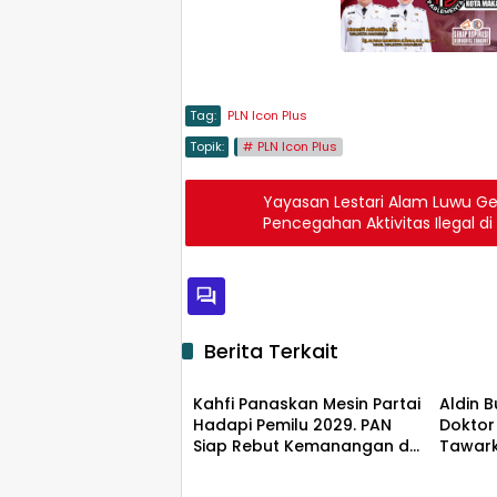
Tag:
PLN Icon Plus
Topik:
PLN Icon Plus
Yayasan Lestari Alam Luwu Ge
Pencegahan Aktivitas Ilegal d
Berita Terkait
Berita
Berit
Kahfi Panaskan Mesin Partai
Aldin B
Hadapi Pemilu 2029. PAN
Doktor
Siap Rebut Kemanangan di
Tawark
Takalar
Pemida
Keadil