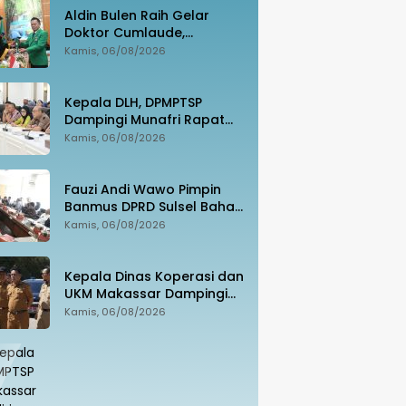
Aldin Bulen Raih Gelar
Doktor Cumlaude,
Tawarkan Model Baru
Kamis, 06/08/2026
Pemidanaan Suap
Berbasis Keadilan
Kepala DLH, DPMPTSP
Dampingi Munafri Rapat
Bersama Kementerian LH,
Kamis, 06/08/2026
PT SUS dan Masyarakat
Fauzi Andi Wawo Pimpin
Banmus DPRD Sulsel Bahas
Rencana Kerja Tahun 2027
Kamis, 06/08/2026
Kepala Dinas Koperasi dan
UKM Makassar Dampingi
Menko Pangan Tinjau
Kamis, 06/08/2026
Kampung Nelayan Merah
Putih Untia