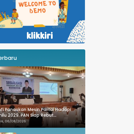
erbaru
fi Panaskan Mesin Partai Hadapi
ilu 2029. PAN Siap Rebut
manangan di Takalar
is, 06/08/2026