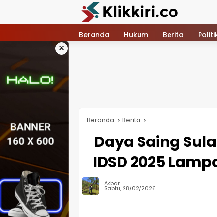
Langsung
ke
konten
Beranda
Hukum
Berita
Politi
×
Beranda
Berita
Daya Saing Sula
IDSD 2025 Lampa
Akbar
Sabtu, 28/02/2026