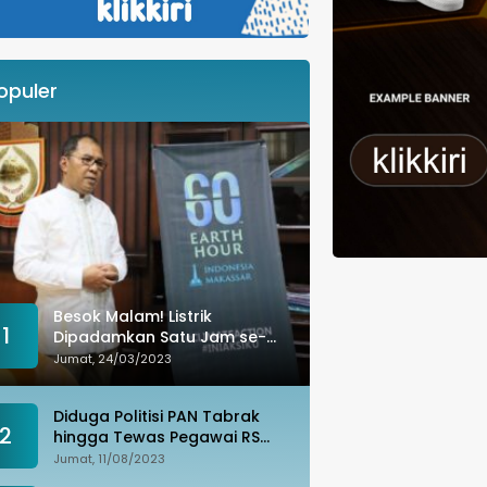
opuler
Besok Malam! Listrik
1
Dipadamkan Satu Jam se-
Kota Makassar: Merespons
Jumat, 24/03/2023
Perubahan Iklim
Diduga Politisi PAN Tabrak
2
hingga Tewas Pegawai RS
Wahidin, Istri Korban: Kami
Jumat, 11/08/2023
Tak Terima