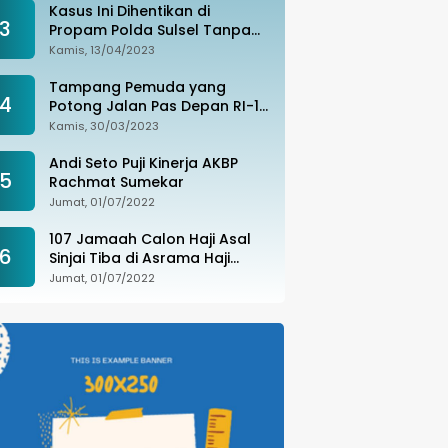
Kasus Ini Dihentikan di
3
Propam Polda Sulsel Tanpa
Kejelasan, Ada Apa?
Kamis, 13/04/2023
Tampang Pemuda yang
4
Potong Jalan Pas Depan RI-1
di Makassar Ditangkap,
Kamis, 30/03/2023
Ternyata Joki Balapan Liar
Andi Seto Puji Kinerja AKBP
5
Rachmat Sumekar
Jumat, 01/07/2022
107 Jamaah Calon Haji Asal
6
Sinjai Tiba di Asrama Haji
Sudiang
Jumat, 01/07/2022