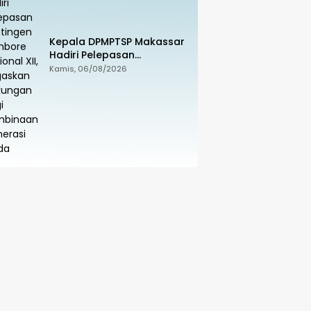
Kepala DPMPTSP Makassar
Hadiri Pelepasan
Kontingen Jambore
Kamis, 06/08/2026
Nasional XII, Tegaskan
Dukungan bagi Pembinaan
Generasi Muda