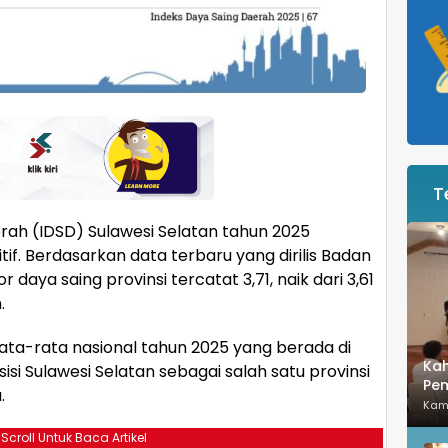
T
rah (IDSD) Sulawesi Selatan tahun 2025
if. Berdasarkan data terbaru yang dirilis Badan
r daya saing provinsi tercatat 3,71, naik dari 3,61
.
ata-rata nasional tahun 2025 yang berada di
Kah
isi Sulawesi Selatan sebagai salah satu provinsi
Pem
.
Ke
Kam
 Scroll Untuk Baca Artikel