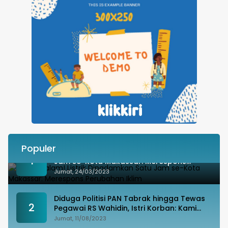
Populer
Besok Malam! Listrik Dipadamkan Satu
1
Jam se-Kota Makassar: Merespons
Perubahan Iklim
Jumat, 24/03/2023
Diduga Politisi PAN Tabrak hingga Tewas
2
Pegawai RS Wahidin, Istri Korban: Kami
Tak Terima
Jumat, 11/08/2023