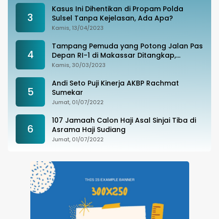
Kasus Ini Dihentikan di Propam Polda
3
Sulsel Tanpa Kejelasan, Ada Apa?
Kamis, 13/04/2023
Tampang Pemuda yang Potong Jalan Pas
4
Depan RI-1 di Makassar Ditangkap,
Ternyata Joki Balapan Liar
Kamis, 30/03/2023
Andi Seto Puji Kinerja AKBP Rachmat
5
Sumekar
Jumat, 01/07/2022
107 Jamaah Calon Haji Asal Sinjai Tiba di
6
Asrama Haji Sudiang
Jumat, 01/07/2022