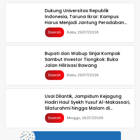
Dukung Universitas Republik
Indonesia, Taruna Ikrar: Kampus
Harus Menjadi Jantung Peradaban
seperti Jepang dan China Wujudkan
Daerah
Rabu, 29/07/2026
Indonesia Emas 2045
Bupati dan Wabup Sinjai Kompak
Sambut Investor Tiongkok: Buka
Jalan Hilirisasi Bawang
Daerah
Rabu, 29/07/2026
Usai Dilantik, Jampidum Kejagung
Hadiri Haul Syekh Yusuf Al-Makassari,
Silaturahmi hingga Malam di
Makassar
Daerah
Minggu, 26/07/2026