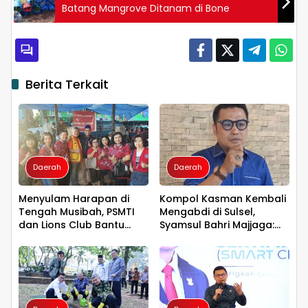
Batang Mangrove Ditanam di Bone
Berita Terkait
Daerah
Daerah
Menyulam Harapan di
Kompol Kasman Kembali
Tengah Musibah, PSMTI
Mengabdi di Sulsel,
dan Lions Club Bantu
Syamsul Bahri Majjaga:
Korban Kebakaran Tallo
Pengalaman Besar Layak
Dipercaya Memimpin