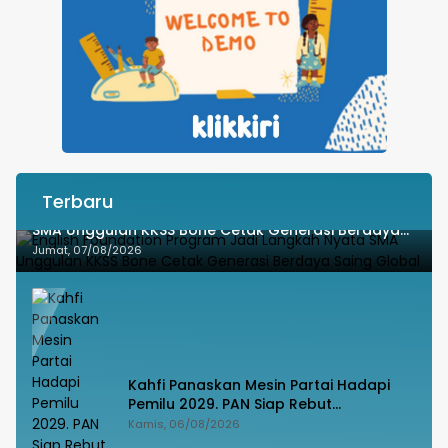
Terbaru
English Foundation Program Jadi Langkah Nyata
SMA Unggulan KKSS Bone Cetak Generasi Berdaya
Saing Global
Jumat, 07/08/2026
Kahfi Panaskan Mesin Partai Hadapi
Pemilu 2029. PAN Siap Rebut
Kemanangan di Takalar
Kamis, 06/08/2026