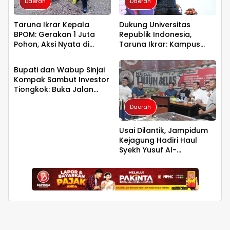
Daerah
Daerah
Taruna Ikrar Kepala
Dukung Universitas
BPOM: Gerakan 1 Juta
Republik Indonesia,
Pohon, Aksi Nyata di
Taruna Ikrar: Kampus
Daerah
Universitas Sriwijaya
Harus Menjadi Jantung
untuk Kelestarian Bumi
Peradaban seperti
Bupati dan Wabup Sinjai
Jepang dan China
Kompak Sambut Investor
Wujudkan Indonesia
Tiongkok: Buka Jalan
Emas 2045
Hilirisasi Bawang
Daerah
Usai Dilantik, Jampidum
Kejagung Hadiri Haul
Syekh Yusuf Al-
Makassari, Silaturahmi
hingga Malam di
Makassar