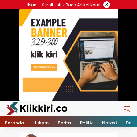
Langsung
×
Iklan — Scroll Untuk Baca Artikel Kami
ke
konten
Beranda
Hukum
Berita
Politik
Narasi
Daer