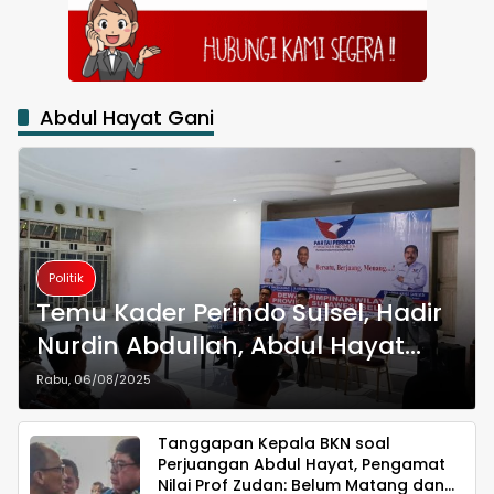
Abdul Hayat Gani
Politik
Temu Kader Perindo Sulsel, Hadir
Nurdin Abdullah, Abdul Hayat
hingga CEO DPI Dedi Alamsyah
Rabu, 06/08/2025
Tanggapan Kepala BKN soal
Perjuangan Abdul Hayat, Pengamat
Nilai Prof Zudan: Belum Matang dan