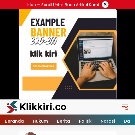
Langsung
×
Iklan — Scroll Untuk Baca Artikel Kami
ke
konten
Beranda
Hukum
Berita
Politik
Narasi
Daer