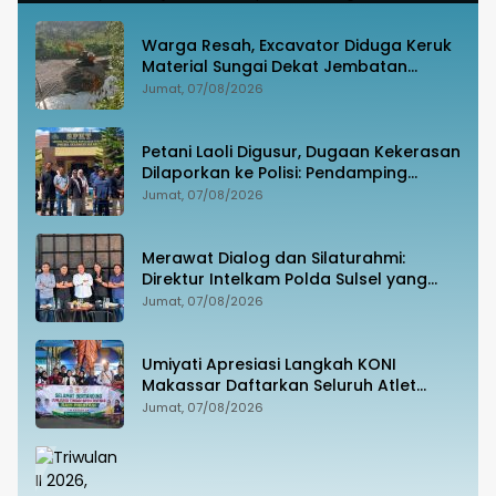
Warga Resah, Excavator Diduga Keruk
Material Sungai Dekat Jembatan
Penghubung Luwu Utara–Luwu Timur
Jumat, 07/08/2026
Petani Laoli Digusur, Dugaan Kekerasan
Dilaporkan ke Polisi: Pendamping
Hukum hingga Penyandang Disabilitas
Jumat, 07/08/2026
Jadi Korban
Merawat Dialog dan Silaturahmi:
Direktur Intelkam Polda Sulsel yang
Baru Temui Pengurus PBHI
Jumat, 07/08/2026
Umiyati Apresiasi Langkah KONI
Makassar Daftarkan Seluruh Atlet
PORPROV ke BPJS Ketenagakerjaan
Jumat, 07/08/2026