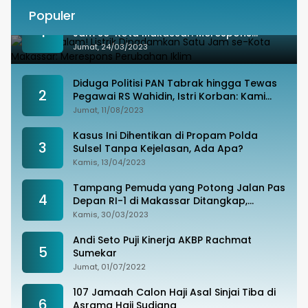
Populer
Besok Malam! Listrik Dipadamkan Satu
1
Jam se-Kota Makassar: Merespons
Perubahan Iklim
Jumat, 24/03/2023
Diduga Politisi PAN Tabrak hingga Tewas
2
Pegawai RS Wahidin, Istri Korban: Kami
Tak Terima
Jumat, 11/08/2023
Kasus Ini Dihentikan di Propam Polda
3
Sulsel Tanpa Kejelasan, Ada Apa?
Kamis, 13/04/2023
Tampang Pemuda yang Potong Jalan Pas
4
Depan RI-1 di Makassar Ditangkap,
Ternyata Joki Balapan Liar
Kamis, 30/03/2023
Andi Seto Puji Kinerja AKBP Rachmat
5
Sumekar
Jumat, 01/07/2022
107 Jamaah Calon Haji Asal Sinjai Tiba di
6
Asrama Haji Sudiang