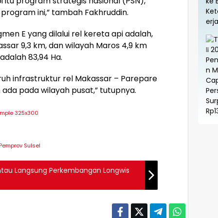
itu program strategis nasional (PSN),
 program ini,” tambah Fakhruddin.
men E yang dilalui rel kereta api adalah,
assar 9,3 km, dan wilayah Maros 4,9 km
adalah 83,94 Ha.
uruh infrastruktur rel Makassar – Parepare
da pada wilayah pusat,” tutupnya.
Pemprov Sulsel
antau Langsung Perkembangan Longwis