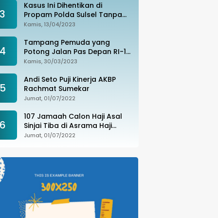
Kasus Ini Dihentikan di
3
Propam Polda Sulsel Tanpa
Kejelasan, Ada Apa?
Kamis, 13/04/2023
Tampang Pemuda yang
4
Potong Jalan Pas Depan RI-1
di Makassar Ditangkap,
Kamis, 30/03/2023
Ternyata Joki Balapan Liar
Andi Seto Puji Kinerja AKBP
5
Rachmat Sumekar
Jumat, 01/07/2022
107 Jamaah Calon Haji Asal
6
Sinjai Tiba di Asrama Haji
Sudiang
Jumat, 01/07/2022