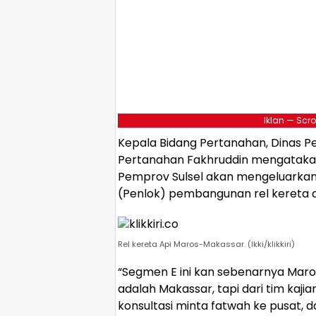
Iklan — Scro
Kepala Bidang Pertanahan, Dinas
Pertanahan Fakhruddin mengatakan ji
Pemprov Sulsel akan mengeluarkan
(Penlok) pembangunan rel kereta a
Rel kereta Api Maros-Makassar. (Ikki/klikkiri)
“Segmen E ini kan sebenarnya Ma
adalah Makassar, tapi dari tim kaji
konsultasi minta fatwah ke pusat, dan