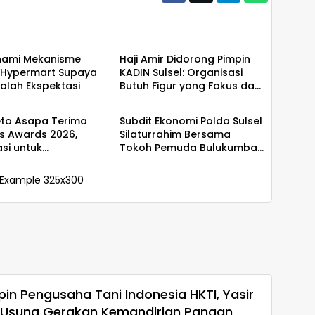
s
Ekobis
ami Mekanisme
Haji Amir Didorong Pimpin
Hypermart Supaya
KADIN Sulsel: Organisasi
Salah Ekspektasi
Butuh Figur yang Fokus dan
s
Ekobis
Mampu Merangkul Semua
Pihak
eto Asapa Terima
Subdit Ekonomi Polda Sulsel
s Awards 2026,
Silaturrahim Bersama
asi untuk
Tokoh Pemuda Bulukumba
mbangan Ekonomi
Terkait Permasalahan
Pembangunan YON TP
in Pengusaha Tani Indonesia HKTI, Yasir
Usung Gerakan Kemandirian Pangan