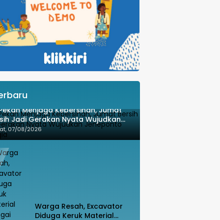
erbaru
Pekan Menjaga Kebersihan, Jumat
sih Jadi Gerakan Nyata Wujudkan
neponto Bahagia
at, 07/08/2026
Warga Resah, Excavator
Diduga Keruk Material