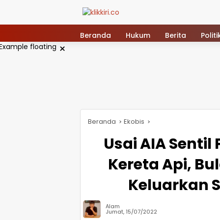
Langsung
ke
konten
Beranda
Hukum
Berita
Politi
×
Beranda
Ekobis
Usai AIA Senti
Kereta Api, Bu
Keluarkan S
Alam
Jumat, 15/07/2022