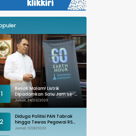
opuler
Besok Malam! Listrik
1
Dipadamkan Satu Jam se-
Kota Makassar: Merespons
Jumat, 24/03/2023
Perubahan Iklim
Diduga Politisi PAN Tabrak
2
hingga Tewas Pegawai RS
Wahidin, Istri Korban: Kami
Jumat, 11/08/2023
Tak Terima