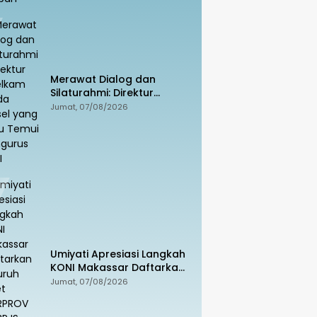
Merawat Dialog dan
Silaturahmi: Direktur
Intelkam Polda Sulsel yang
Jumat, 07/08/2026
Baru Temui Pengurus PBHI
Umiyati Apresiasi Langkah
KONI Makassar Daftarkan
Seluruh Atlet PORPROV ke
Jumat, 07/08/2026
BPJS Ketenagakerjaan