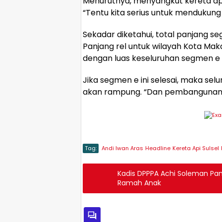
Menurutnya, menyangkut kereta api 
“Tentu kita serius untuk mendukung
Sekadar diketahui, total panjang seg
Panjang rel untuk wilayah Kota Mak
dengan luas keseluruhan segmen e 
Jika segmen e ini selesai, maka sel
akan rampung. “Dan pembangunan a
Tag:
Andi Iwan Aras
Headline
Kereta Api Sulsel
Kadis DPPPA Achi Soleman P
Ramah Anak