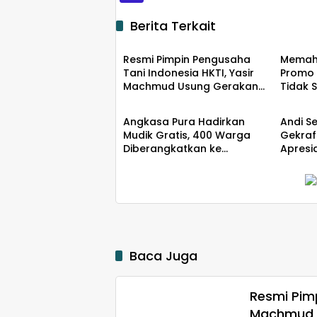
Berita Terkait
Ekobis
Ekobi
Resmi Pimpin Pengusaha
Memah
Tani Indonesia HKTI, Yasir
Promo 
Machmud Usung Gerakan
Tidak 
Ekobis
Ekobi
Kemandirian Pangan
Angkasa Pura Hadirkan
Andi S
Mudik Gratis, 400 Warga
Gekraf
Diberangkatkan ke
Apresi
Surabaya
Penge
Kreatif
Baca Juga
Resmi Pimp
Machmud 