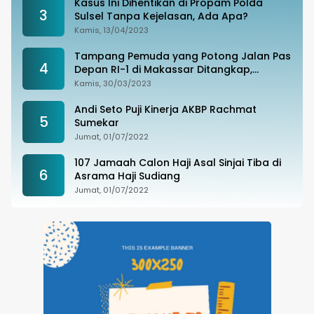
Kasus Ini Dihentikan di Propam Polda
3
Sulsel Tanpa Kejelasan, Ada Apa?
Kamis, 13/04/2023
Tampang Pemuda yang Potong Jalan Pas
4
Depan RI-1 di Makassar Ditangkap,
Ternyata Joki Balapan Liar
Kamis, 30/03/2023
Andi Seto Puji Kinerja AKBP Rachmat
5
Sumekar
Jumat, 01/07/2022
107 Jamaah Calon Haji Asal Sinjai Tiba di
6
Asrama Haji Sudiang
Jumat, 01/07/2022