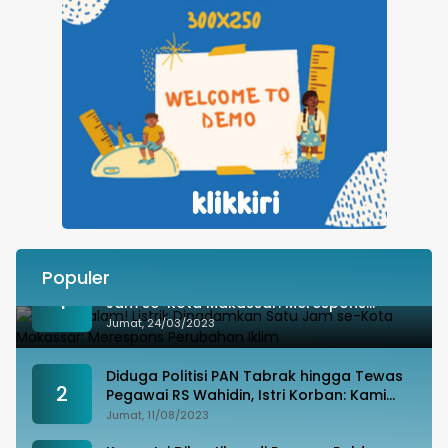
Populer
Besok Malam! Listrik Dipadamkan Satu
1
Jam se-Kota Makassar: Merespons
Perubahan Iklim
Jumat, 24/03/2023
Diduga Politisi PAN Tabrak hingga Tewas
2
Pegawai RS Wahidin, Istri Korban: Kami
Tak Terima
Jumat, 11/08/2023