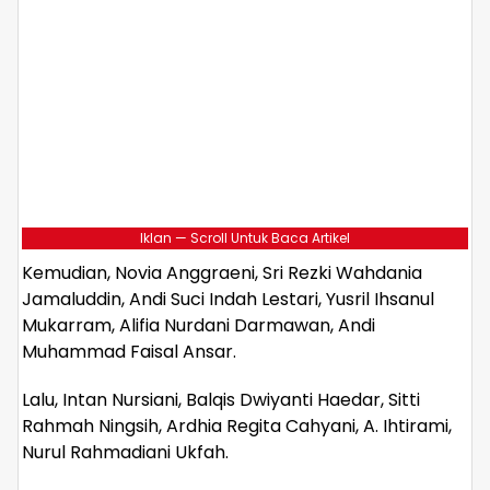
Iklan — Scroll Untuk Baca Artikel
Kemudian, Novia Anggraeni, Sri Rezki Wahdania
Jamaluddin, Andi Suci Indah Lestari, Yusril Ihsanul
Mukarram, Alifia Nurdani Darmawan, Andi
Muhammad Faisal Ansar.
Lalu, Intan Nursiani, Balqis Dwiyanti Haedar, Sitti
Rahmah Ningsih, Ardhia Regita Cahyani, A. Ihtirami,
Nurul Rahmadiani Ukfah.