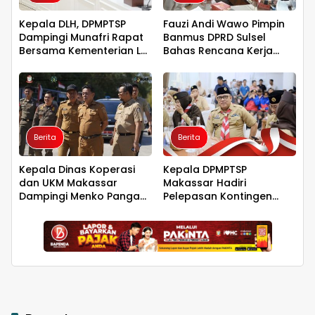
Kepala DLH, DPMPTSP
Fauzi Andi Wawo Pimpin
Dampingi Munafri Rapat
Banmus DPRD Sulsel
Bersama Kementerian LH,
Bahas Rencana Kerja
PT SUS dan Masyarakat
Tahun 2027
Berita
Berita
Kepala Dinas Koperasi
Kepala DPMPTSP
dan UKM Makassar
Makassar Hadiri
Dampingi Menko Pangan
Pelepasan Kontingen
Tinjau Kampung Nelayan
Jambore Nasional XII,
Merah Putih Untia
Tegaskan Dukungan bagi
Pembinaan Generasi
Muda