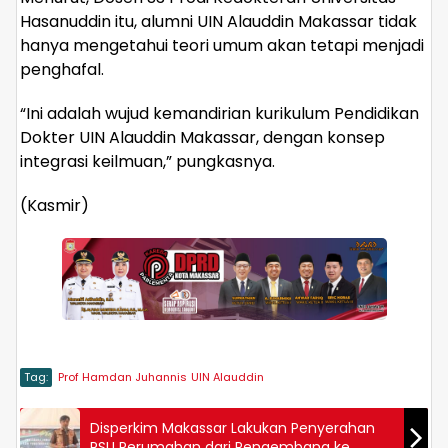
Hasanuddin itu, alumni UIN Alauddin Makassar tidak
hanya mengetahui teori umum akan tetapi menjadi
penghafal.
“Ini adalah wujud kemandirian kurikulum Pendidikan
Dokter UIN Alauddin Makassar, dengan konsep
integrasi keilmuan,” pungkasnya.
(Kasmir)
Tag:
Prof Hamdan Juhannis
UIN Alauddin
Disperkim Makassar Lakukan Penyerahan
PSU Perumahan dari Pengembang ke