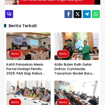
Pemkot
Berita Terkait
Berita
Berita
Kahfi Panaskan Mesin
Aldin Bulen Raih Gelar
Partai Hadapi Pemilu
Doktor Cumlaude,
2029. PAN Siap Rebut
Tawarkan Model Baru
Kemanangan di Takalar
Pemidanaan Suap
Berbasis Keadilan
Berita
Berita