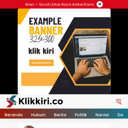
Langsung
×
Iklan — Scroll Untuk Baca Artikel Kami
ke
konten
Beranda
Hukum
Berita
Politik
Narasi
Daer