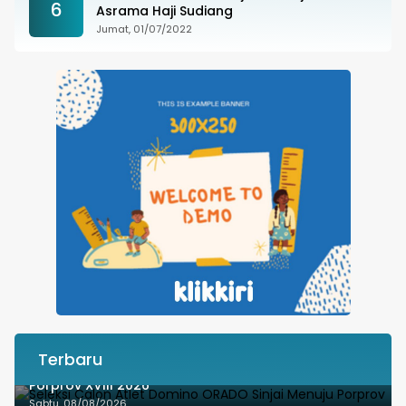
6
Asrama Haji Sudiang
Jumat, 01/07/2022
Terbaru
Seleksi Calon Atlet Domino ORADO Sinjai Menuju
Porprov XVIII 2026
Sabtu, 08/08/2026