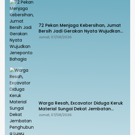
72 Pekan Menjaga Kebersihan, Jumat
Bersih Jadi Gerakan Nyata Wujudkan
Jeneponto Bahagia
Jumat, 07/08/2026
Warga Resah, Excavator Diduga Keruk
Material Sungai Dekat Jembatan
Penghubung Luwu Utara–Luwu Timur
Jumat, 07/08/2026