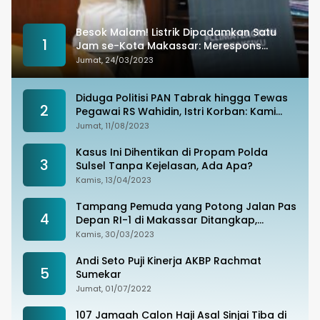
Besok Malam! Listrik Dipadamkan Satu
1
Jam se-Kota Makassar: Merespons
Perubahan Iklim
Jumat, 24/03/2023
Diduga Politisi PAN Tabrak hingga Tewas
2
Pegawai RS Wahidin, Istri Korban: Kami
Tak Terima
Jumat, 11/08/2023
Kasus Ini Dihentikan di Propam Polda
3
Sulsel Tanpa Kejelasan, Ada Apa?
Kamis, 13/04/2023
Tampang Pemuda yang Potong Jalan Pas
4
Depan RI-1 di Makassar Ditangkap,
Ternyata Joki Balapan Liar
Kamis, 30/03/2023
Andi Seto Puji Kinerja AKBP Rachmat
5
Sumekar
Jumat, 01/07/2022
107 Jamaah Calon Haji Asal Sinjai Tiba di