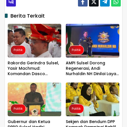
Berita Terkait
Politik
Politik
Rakorda Gerindra Sulsel,
AMPI Sulsel Dorong
Yasir Machmud:
Regenerasi, Andi
Komandan Dasco
Nurhaldin NH Dinilai Layak
Datang Suntik Energi
Isi Posisi Sekretaris DPD I
Baru, Semangat Kader
Golkar
Berlipat Ganda
Politik
Politik
Gubernur dan Ketua
Sekjen dan Bendum DPP
DPRD Sulsel Hadiri
Kompak Dampingi Bahlil