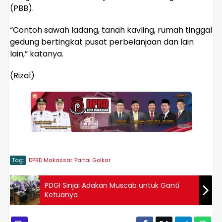
(PBB).
“Contoh sawah ladang, tanah kavling, rumah tinggal
gedung bertingkat pusat perbelanjaan dan lain
lain,” katanya.
(Rizal)
Tag:
DPRD Makassar
Partai Golkar
PDGI Sinjai Adakan Muscab untuk Ganti
Ketuanya