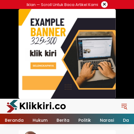
Langsung
×
Iklan — Scroll Untuk Baca Artikel Kami
ke
konten
Beranda
Hukum
Berita
Politik
Narasi
Daer