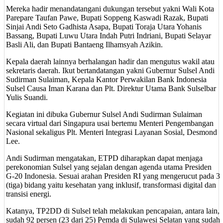
Mereka hadir menandatangani dukungan tersebut yakni Wali Kota
Parepare Taufan Pawe, Bupati Soppeng Kaswadi Razak, Bupati
Sinjai Andi Seto Gadhista Asapa, Bupati Toraja Utara Yohanis
Bassang, Bupati Luwu Utara Indah Putri Indriani, Bupati Selayar
Basli Ali, dan Bupati Bantaeng Ilhamsyah Azikin.
Kepala daerah lainnya berhalangan hadir dan mengutus wakil atau
sekretaris daerah. Ikut bertandatangan yakni Gubernur Sulsel Andi
Sudirman Sulaiman, Kepala Kantor Perwakilan Bank Indonesia
Sulsel Causa Iman Karana dan Plt. Direktur Utama Bank Sulselbar
Yulis Suandi.
Kegiatan ini dibuka Gubernur Sulsel Andi Sudirman Sulaiman
secara virtual dari Singapura usai bertemu Menteri Pengembangan
Nasional sekaligus Plt. Menteri Integrasi Layanan Sosial, Desmond
Lee.
Andi Sudirman mengatakan, ETPD diharapkan dapat menjaga
perekonomian Sulsel yang sejalan dengan agenda utama Presiden
G-20 Indonesia. Sesuai arahan Presiden RI yang mengerucut pada 3
(tiga) bidang yaitu kesehatan yang inklusif, transformasi digital dan
transisi energi.
Katanya, TP2DD di Sulsel telah melakukan pencapaian, antara lain,
sudah 92 persen (23 dari 25) Pemda di Sulawesi Selatan yang sudah