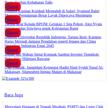
Bantu Korban Kebakaran Tallo
Daerah
Kompol Kasman Kembali Mengabdi di Sulsel, Syamsul Bahri
Majjaga: Pengalaman Besar Layak Dipercaya Memimpin
Daerah
Taruna Ikrar Kepala BPOM: Gerakan 1 Juta Pohon, Aksi Nyata
di Universitas Sriwijaya untuk Kelestarian Bumi
Daerah
Dukung Universitas Republik Indonesia, Taruna Ikrar: Kampus
Harus Menjadi Jantung Peradaban seperti Jepang dan China
Wujudkan Indonesia Emas 2045
Daerah
Bupati dan Wabup Sinjai Kompak Sambut Investor Tiongkok:
Buka Jalan Hilirisasi Bawang
Daerah
Usai Dilantik, Jampidum Kejagung Hadiri Haul Syekh Yusuf Al-
Makassari, Silaturahmi hingga Malam di Makassar
Baca Juga
Menyulam Harapan di Tengah Musibah, PSMTI dan Lions Club