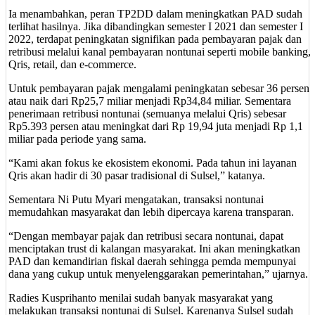
Ia menambahkan, peran TP2DD dalam meningkatkan PAD sudah
terlihat hasilnya. Jika dibandingkan semester I 2021 dan semester I
2022, terdapat peningkatan signifikan pada pembayaran pajak dan
retribusi melalui kanal pembayaran nontunai seperti mobile banking,
Qris, retail, dan e-commerce.
Untuk pembayaran pajak mengalami peningkatan sebesar 36 persen
atau naik dari Rp25,7 miliar menjadi Rp34,84 miliar. Sementara
penerimaan retribusi nontunai (semuanya melalui Qris) sebesar
Rp5.393 persen atau meningkat dari Rp 19,94 juta menjadi Rp 1,1
miliar pada periode yang sama.
“Kami akan fokus ke ekosistem ekonomi. Pada tahun ini layanan
Qris akan hadir di 30 pasar tradisional di Sulsel,” katanya.
Sementara Ni Putu Myari mengatakan, transaksi nontunai
memudahkan masyarakat dan lebih dipercaya karena transparan.
“Dengan membayar pajak dan retribusi secara nontunai, dapat
menciptakan trust di kalangan masyarakat. Ini akan meningkatkan
PAD dan kemandirian fiskal daerah sehingga pemda mempunyai
dana yang cukup untuk menyelenggarakan pemerintahan,” ujarnya.
Radies Kusprihanto menilai sudah banyak masyarakat yang
melakukan transaksi nontunai di Sulsel. Karenanya Sulsel sudah