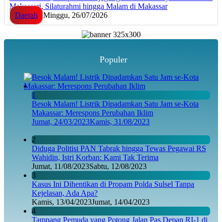
Makassari, Silaturahmi hingga Malam di Makassar
Daerah
Minggu, 26/07/2026
Populer
1
Besok Malam! Listrik Dipadamkan Satu Jam se-Kota
Makassar: Merespons Perubahan Iklim
Jumat, 24/03/2023
Kamis, 31/08/2023
2
Diduga Politisi PAN Tabrak hingga Tewas Pegawai RS
Wahidin, Istri Korban: Kami Tak Terima
Jumat, 11/08/2023
Sabtu, 12/08/2023
3
Kasus Ini Dihentikan di Propam Polda Sulsel Tanpa
Kejelasan, Ada Apa?
Kamis, 13/04/2023
Jumat, 14/04/2023
4
Tampang Pemuda yang Potong Jalan Pas Depan RI-1 di