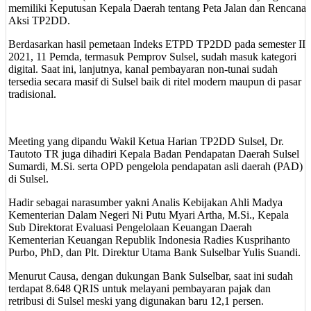
memiliki Keputusan Kepala Daerah tentang Peta Jalan dan Rencana
Aksi TP2DD.
Berdasarkan hasil pemetaan Indeks ETPD TP2DD pada semester II
2021, 11 Pemda, termasuk Pemprov Sulsel, sudah masuk kategori
digital. Saat ini, lanjutnya, kanal pembayaran non-tunai sudah
tersedia secara masif di Sulsel baik di ritel modern maupun di pasar
tradisional.
Meeting yang dipandu Wakil Ketua Harian TP2DD Sulsel, Dr.
Tautoto TR juga dihadiri Kepala Badan Pendapatan Daerah Sulsel
Sumardi, M.Si. serta OPD pengelola pendapatan asli daerah (PAD)
di Sulsel.
Hadir sebagai narasumber yakni Analis Kebijakan Ahli Madya
Kementerian Dalam Negeri Ni Putu Myari Artha, M.Si., Kepala
Sub Direktorat Evaluasi Pengelolaan Keuangan Daerah
Kementerian Keuangan Republik Indonesia Radies Kusprihanto
Purbo, PhD, dan Plt. Direktur Utama Bank Sulselbar Yulis Suandi.
Menurut Causa, dengan dukungan Bank Sulselbar, saat ini sudah
terdapat 8.648 QRIS untuk melayani pembayaran pajak dan
retribusi di Sulsel meski yang digunakan baru 12,1 persen.