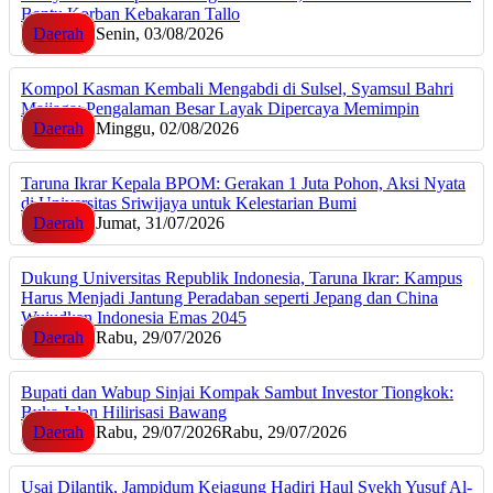
Bantu Korban Kebakaran Tallo
Daerah
Senin, 03/08/2026
Kompol Kasman Kembali Mengabdi di Sulsel, Syamsul Bahri
Majjaga: Pengalaman Besar Layak Dipercaya Memimpin
Daerah
Minggu, 02/08/2026
Taruna Ikrar Kepala BPOM: Gerakan 1 Juta Pohon, Aksi Nyata
di Universitas Sriwijaya untuk Kelestarian Bumi
Daerah
Jumat, 31/07/2026
Dukung Universitas Republik Indonesia, Taruna Ikrar: Kampus
Harus Menjadi Jantung Peradaban seperti Jepang dan China
Wujudkan Indonesia Emas 2045
Daerah
Rabu, 29/07/2026
Bupati dan Wabup Sinjai Kompak Sambut Investor Tiongkok:
Buka Jalan Hilirisasi Bawang
Daerah
Rabu, 29/07/2026
Rabu, 29/07/2026
Usai Dilantik, Jampidum Kejagung Hadiri Haul Syekh Yusuf Al-