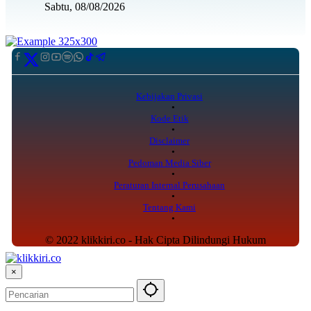
Sabtu, 08/08/2026
Kebijakan Privasi
Kode Etik
Disclaimer
Pedoman Media Siber
Peraturan Internal Perusahaan
Tentang Kami
© 2022 klikkiri.co - Hak Cipta Dilindungi Hukum
×