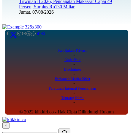
Triwulan II 2026, Pendapatan Makassar Capai 49
Persen, Surplus Rp130 Miliar
Jumat, 07/08/2026
Kebijakan Privasi
Kode Etik
Disclaimer
Pedoman Media Siber
Peraturan Internal Perusahaan
Tentang Kami
© 2022 klikkiri.co - Hak Cipta Dilindungi Hukum
×