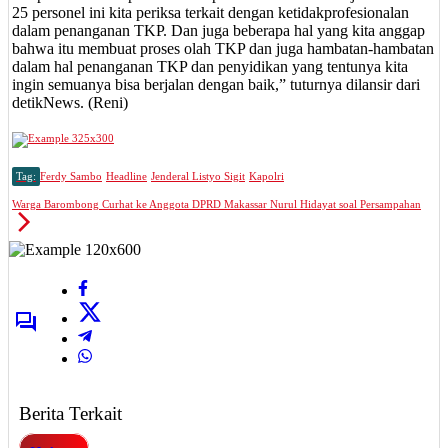
25 personel ini kita periksa terkait dengan ketidakprofesionalan
dalam penanganan TKP. Dan juga beberapa hal yang kita anggap
bahwa itu membuat proses olah TKP dan juga hambatan-hambatan
dalam hal penanganan TKP dan penyidikan yang tentunya kita
ingin semuanya bisa berjalan dengan baik,” tuturnya dilansir dari
detikNews. (Reni)
Tag:
Ferdy Sambo
Headline
Jenderal Listyo Sigit
Kapolri
Warga Barombong Curhat ke Anggota DPRD Makassar Nurul Hidayat soal Persampahan
Berita Terkait