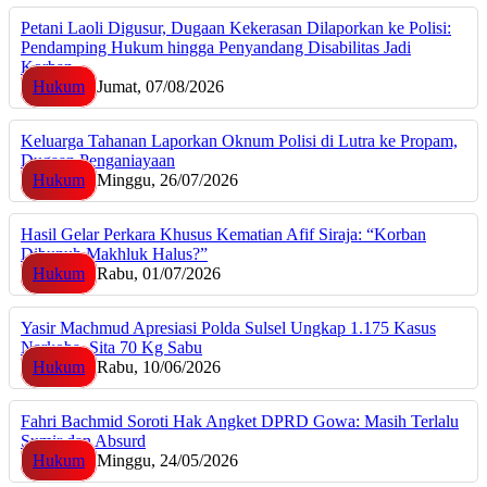
Petani Laoli Digusur, Dugaan Kekerasan Dilaporkan ke Polisi:
Pendamping Hukum hingga Penyandang Disabilitas Jadi
Korban
Hukum
Jumat, 07/08/2026
Keluarga Tahanan Laporkan Oknum Polisi di Lutra ke Propam,
Dugaan Penganiayaan
Hukum
Minggu, 26/07/2026
Hasil Gelar Perkara Khusus Kematian Afif Siraja: “Korban
Dibunuh Makhluk Halus?”
Hukum
Rabu, 01/07/2026
Yasir Machmud Apresiasi Polda Sulsel Ungkap 1.175 Kasus
Narkoba, Sita 70 Kg Sabu
Hukum
Rabu, 10/06/2026
Fahri Bachmid Soroti Hak Angket DPRD Gowa: Masih Terlalu
Sumir dan Absurd
Hukum
Minggu, 24/05/2026