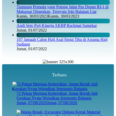
4
Tampang Pemuda yang Potong Jalan Pas Depan RI-1 di
Makassar Ditangkap, Ternyata Joki Balapan Liar
Kamis, 30/03/2023
Kamis, 30/03/2023
5
Andi Seto Puji Kinerja AKBP Rachmat Sumekar
Jumat, 01/07/2022
6
107 Jamaah Calon Haji Asal Sinjai Tiba di Asrama Haji
Sudiang
Jumat, 01/07/2022
Terbaru
72 Pekan Menjaga Kebersihan, Jumat Bersih Jadi
Gerakan Nyata Wujudkan Jeneponto Bahagia
Jumat, 07/08/2026
Jumat, 07/08/2026