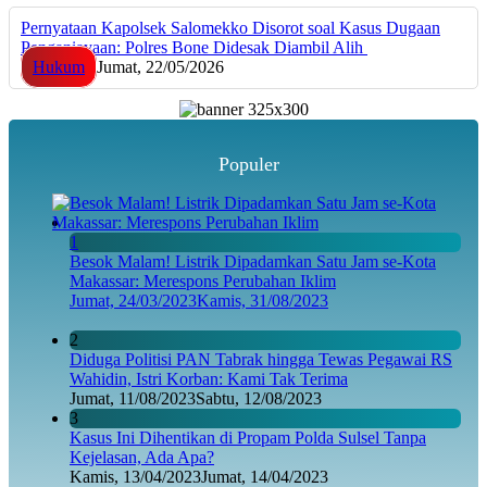
Pernyataan Kapolsek Salomekko Disorot soal Kasus Dugaan
Penganiayaan: Polres Bone Didesak Diambil Alih
Hukum
Jumat, 22/05/2026
Populer
1
Besok Malam! Listrik Dipadamkan Satu Jam se-Kota
Makassar: Merespons Perubahan Iklim
Jumat, 24/03/2023
Kamis, 31/08/2023
2
Diduga Politisi PAN Tabrak hingga Tewas Pegawai RS
Wahidin, Istri Korban: Kami Tak Terima
Jumat, 11/08/2023
Sabtu, 12/08/2023
3
Kasus Ini Dihentikan di Propam Polda Sulsel Tanpa
Kejelasan, Ada Apa?
Kamis, 13/04/2023
Jumat, 14/04/2023