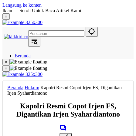
Langsung ke konten
Iklan — Scroll Untuk Baca Artikel Kami
×
Beranda
Hukum
×
Berita
×
Politik
Narasi
Daerah
Beranda
Hukum
Kapolri Resmi Copot Irjen FS, Digantikan
Metropolis
Irjen Syahardiantono
Eksekutif
Kapolri Resmi Copot Irjen FS,
Digantikan Irjen Syahardiantono