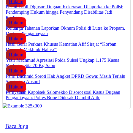
Hukum
Petani Laoli Digusur, Dugaan Kekerasan Dilaporkan ke Polisi:
Pendamping Hukum hingga Penyandang Disabilitas Jadi
Korban
Hukum
Keluarga Tahanan Laporkan Oknum Polisi di Lutra ke Propam,
Dugaan Penganiayaan
Hukum
Hasil Gelar Perkara Khusus Kematian Afif Siraja: “Korban
Dibunuh Makhluk Halus?”
Hukum
Yasir Machmud Apresiasi Polda Sulsel Ungkap 1.175 Kasus
Narkoba, Sita 70 Kg Sabu
Hukum
Fahri Bachmid Soroti Hak Angket DPRD Gowa: Masih Terlalu
Sumir dan Absurd
Hukum
Pernyataan Kapolsek Salomekko Disorot soal Kasus Dugaan
Penganiayaan: Polres Bone Didesak Diambil Alih
Baca Juga