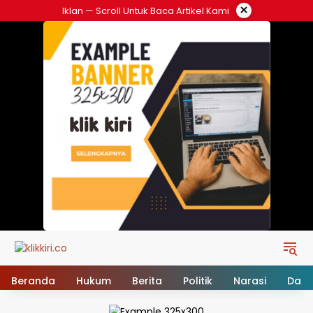
Langsung
×
Iklan — Scroll Untuk Baca Artikel Kami
ke
konten
Beranda
Hukum
Berita
Politik
Narasi
Daer