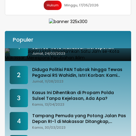
Hukum
Minggu, 17/05/2026
Populer
Besok Malam! Listrik Dipadamkan Satu
1
Jam se-Kota Makassar: Merespons
Perubahan Iklim
Jumat, 24/03/2023
Diduga Politisi PAN Tabrak hingga Tewas
2
Pegawai RS Wahidin, Istri Korban: Kami
Tak Terima
Jumat, 11/08/2023
Kasus Ini Dihentikan di Propam Polda
3
Sulsel Tanpa Kejelasan, Ada Apa?
Kamis, 13/04/2023
Tampang Pemuda yang Potong Jalan Pas
4
Depan RI-1 di Makassar Ditangkap,
Ternyata Joki Balapan Liar
Kamis, 30/03/2023