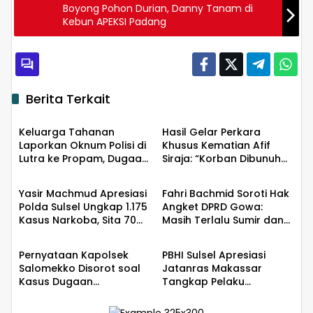
Boyong Pohon Durian, Danny Tanam di
Kebun APEKSI Padang
Berita Terkait
Hukum
Hukum
Keluarga Tahanan
Hasil Gelar Perkara
Laporkan Oknum Polisi di
Khusus Kematian Afif
Lutra ke Propam, Dugaan
Siraja: “Korban Dibunuh
Hukum
Hukum
Penganiayaan
Makhluk Halus?”
Yasir Machmud Apresiasi
Fahri Bachmid Soroti Hak
Polda Sulsel Ungkap 1.175
Angket DPRD Gowa:
Kasus Narkoba, Sita 70
Masih Terlalu Sumir dan
Hukum
Hukum
Kg Sabu
Absurd
Pernyataan Kapolsek
PBHI Sulsel Apresiasi
Salomekko Disorot soal
Jatanras Makassar
Kasus Dugaan
Tangkap Pelaku
Penganiayaan: Polres
Kekerasan Seksual
Bone Didesak Diambil
Mahasiswi