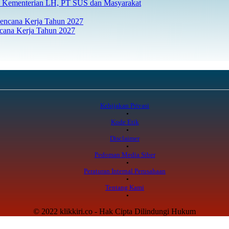
Kementerian LH, PT SUS dan Masyarakat
ana Kerja Tahun 2027
Kebijakan Privasi
Kode Etik
Disclaimer
Pedoman Media Siber
Peraturan Internal Perusahaan
Tentang Kami
© 2022 klikkiri.co - Hak Cipta Dilindungi Hukum