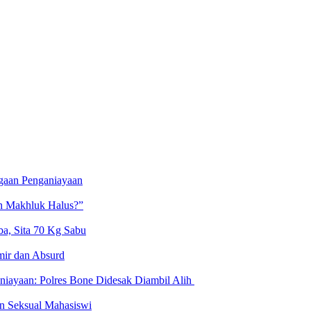
gaan Penganiayaan
uh Makhluk Halus?”
a, Sita 70 Kg Sabu
mir dan Absurd
niayaan: Polres Bone Didesak Diambil Alih
an Seksual Mahasiswi