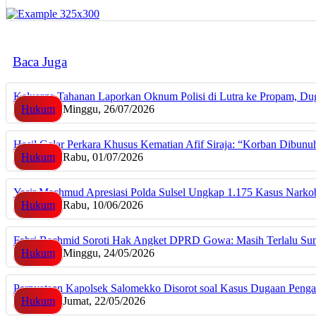
Baca Juga
Keluarga Tahanan Laporkan Oknum Polisi di Lutra ke Propam, Du
Hukum
Minggu, 26/07/2026
Hasil Gelar Perkara Khusus Kematian Afif Siraja: “Korban Dibun
Hukum
Rabu, 01/07/2026
Yasir Machmud Apresiasi Polda Sulsel Ungkap 1.175 Kasus Narkob
Hukum
Rabu, 10/06/2026
Fahri Bachmid Soroti Hak Angket DPRD Gowa: Masih Terlalu Su
Hukum
Minggu, 24/05/2026
Pernyataan Kapolsek Salomekko Disorot soal Kasus Dugaan Penga
Hukum
Jumat, 22/05/2026