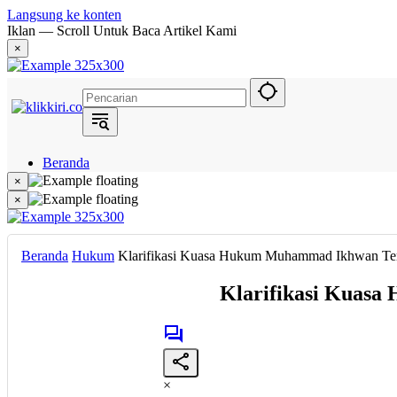
Langsung ke konten
Iklan — Scroll Untuk Baca Artikel Kami
×
Beranda
Hukum
×
Berita
×
Politik
Narasi
Daerah
Beranda
Hukum
Klarifikasi Kuasa Hukum Muhammad Ikhwan Terk
Metropolis
Eksekutif
Klarifikasi Kuasa
×