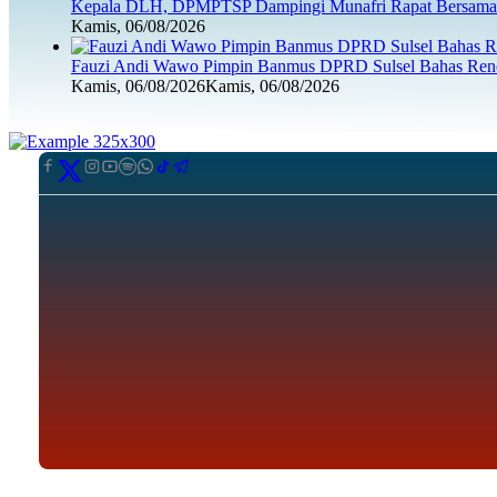
Kepala DLH, DPMPTSP Dampingi Munafri Rapat Bersama 
Kamis, 06/08/2026
Fauzi Andi Wawo Pimpin Banmus DPRD Sulsel Bahas Renc
Kamis, 06/08/2026
Kamis, 06/08/2026