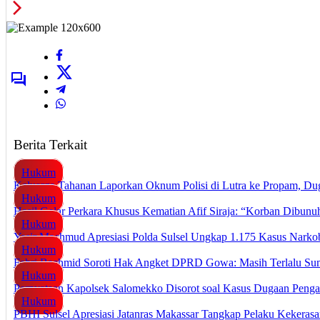
Berita Terkait
Hukum
Keluarga Tahanan Laporkan Oknum Polisi di Lutra ke Propam, Du
Hukum
Hasil Gelar Perkara Khusus Kematian Afif Siraja: “Korban Dibun
Hukum
Yasir Machmud Apresiasi Polda Sulsel Ungkap 1.175 Kasus Narkob
Hukum
Fahri Bachmid Soroti Hak Angket DPRD Gowa: Masih Terlalu Su
Hukum
Pernyataan Kapolsek Salomekko Disorot soal Kasus Dugaan Penga
Hukum
PBHI Sulsel Apresiasi Jatanras Makassar Tangkap Pelaku Kekeras