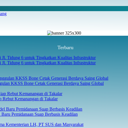
iang
Terbaru
l. Tidung 6 untuk Tingkatkan Kualitas Infrastruktur
gulan KKSS Bone Cetak Generasi Berdaya Saing Global
p Rebut Kemanangan di Takalar
 Baru Pemidanaan Suap Berbasis Keadilan