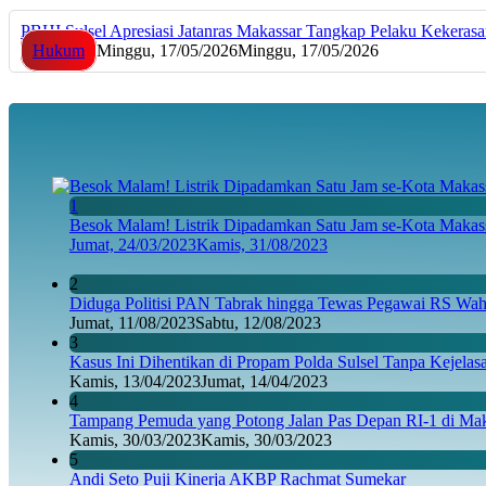
PBHI Sulsel Apresiasi Jatanras Makassar Tangkap Pelaku Kekeras
Hukum
Minggu, 17/05/2026
Minggu, 17/05/2026
1
Besok Malam! Listrik Dipadamkan Satu Jam se-Kota Makass
Jumat, 24/03/2023
Kamis, 31/08/2023
2
Diduga Politisi PAN Tabrak hingga Tewas Pegawai RS Wahi
Jumat, 11/08/2023
Sabtu, 12/08/2023
3
Kasus Ini Dihentikan di Propam Polda Sulsel Tanpa Kejela
Kamis, 13/04/2023
Jumat, 14/04/2023
4
Tampang Pemuda yang Potong Jalan Pas Depan RI-1 di Maka
Kamis, 30/03/2023
Kamis, 30/03/2023
5
Andi Seto Puji Kinerja AKBP Rachmat Sumekar