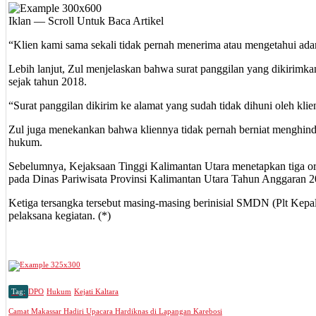
Iklan — Scroll Untuk Baca Artikel
“Klien kami sama sekali tidak pernah menerima atau mengetahui adanya
Lebih lanjut, Zul menjelaskan bahwa surat panggilan yang dikirimkan
sejak tahun 2018.
“Surat panggilan dikirim ke alamat yang sudah tidak dihuni oleh kl
Zul juga menekankan bahwa kliennya tidak pernah berniat menghindar
hukum.
Sebelumnya, Kejaksaan Tinggi Kalimantan Utara menetapkan tiga ora
pada Dinas Pariwisata Provinsi Kalimantan Utara Tahun Anggaran 2
Ketiga tersangka tersebut masing-masing berinisial SMDN (Plt Kepa
pelaksana kegiatan. (*)
Tag:
DPO
Hukum
Kejati Kaltara
Camat Makassar Hadiri Upacara Hardiknas di Lapangan Karebosi