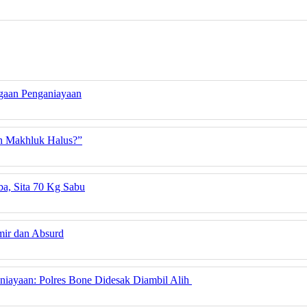
gaan Penganiayaan
uh Makhluk Halus?”
a, Sita 70 Kg Sabu
mir dan Absurd
niayaan: Polres Bone Didesak Diambil Alih