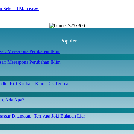
an Seksual Mahasiswi
Populer
ar: Merespons Perubahan Iklim
din, Istri Korban: Kami Tak Terima
san, Ada Apa?
ssar Ditangkap, Ternyata Joki Balapan Liar