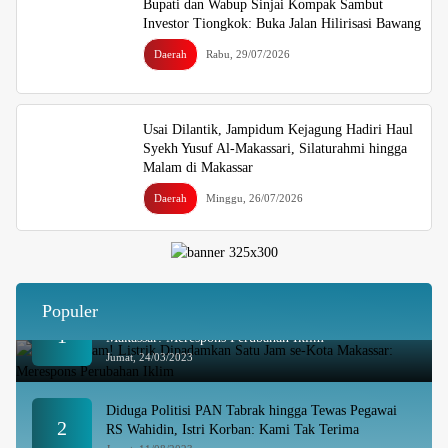
Bupati dan Wabup Sinjai Kompak Sambut
Investor Tiongkok: Buka Jalan Hilirisasi Bawang
Daerah
Rabu, 29/07/2026
Usai Dilantik, Jampidum Kejagung Hadiri Haul
Syekh Yusuf Al-Makassari, Silaturahmi hingga
Malam di Makassar
Daerah
Minggu, 26/07/2026
Populer
Besok Malam! Listrik Dipadamkan Satu Jam se-Kota
1
Makassar: Merespons Perubahan Iklim
Jumat, 24/03/2023
Diduga Politisi PAN Tabrak hingga Tewas Pegawai
2
RS Wahidin, Istri Korban: Kami Tak Terima