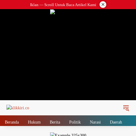
Langsung
×
Iklan — Scroll Untuk Baca Artikel Kami
ke
konten
Beranda
Hukum
Berita
Politik
Narasi
Daerah
Me