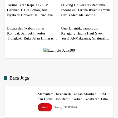
Memimpin
Taruna Ikrar Kepala BPOM:
Dukung Universitas Republik
Gerakan 1 Juta Pohon, Aksi
Indonesia, Taruna Ikrar: Kampus
Nyata di Universitas Sriwijaya
Harus Menjadi Jantung
Daerah
Daerah
untuk Kelestarian Bumi
Peradaban seperti Jepang dan
China Wujudkan Indonesia Emas
Bupati dan Wabup Sinjai
Usai Dilantik, Jampidum
2045
Kompak Sambut Investor
Kejagung Hadiri Haul Syekh
Tiongkok: Buka Jalan Hilirisasi
Yusuf Al-Makassari, Silaturahmi
Bawang
hingga Malam di Makassar
Baca Juga
Menyulam Harapan di Tengah Musibah, PSMTI
dan Lions Club Bantu Korban Kebakaran Tallo
Daerah
Senin, 03/08/2026