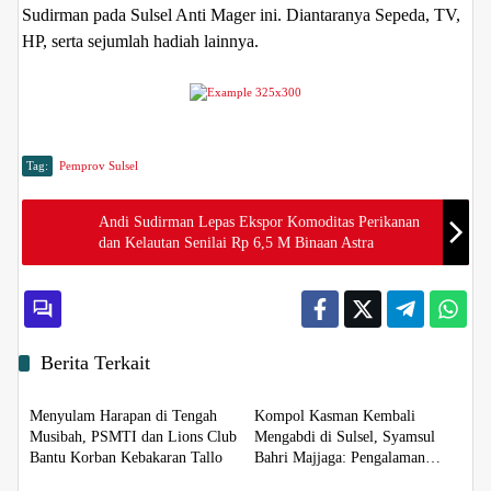
Sudirman pada Sulsel Anti Mager ini. Diantaranya Sepeda, TV,
HP, serta sejumlah hadiah lainnya.
Tag:
Pemprov Sulsel
Andi Sudirman Lepas Ekspor Komoditas Perikanan
dan Kelautan Senilai Rp 6,5 M Binaan Astra
Berita Terkait
Daerah
Daerah
Menyulam Harapan di Tengah
Kompol Kasman Kembali
Musibah, PSMTI dan Lions Club
Mengabdi di Sulsel, Syamsul
Bantu Korban Kebakaran Tallo
Bahri Majjaga: Pengalaman
Daerah
Daerah
Besar Layak Dipercaya