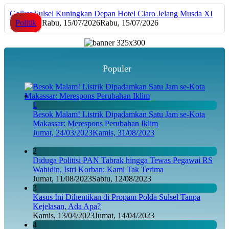
Golkar Sulsel Kuningkan Depan Hotel Claro Jelang Musda XI
Politik
Rabu, 15/07/2026
Rabu, 15/07/2026
Populer
1
Besok Malam! Listrik Dipadamkan Satu Jam se-Kota
Makassar: Merespons Perubahan Iklim
Jumat, 24/03/2023
Kamis, 31/08/2023
2
Diduga Politisi PAN Tabrak hingga Tewas Pegawai RS
Wahidin, Istri Korban: Kami Tak Terima
Jumat, 11/08/2023
Sabtu, 12/08/2023
3
Kasus Ini Dihentikan di Propam Polda Sulsel Tanpa
Kejelasan, Ada Apa?
Kamis, 13/04/2023
Jumat, 14/04/2023
4