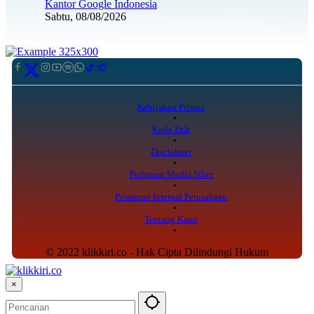
Kantor Google Indonesia
Sabtu, 08/08/2026
Kebijakan Privasi
Kode Etik
Disclaimer
Pedoman Media Siber
Peraturan Internal Perusahaan
Tentang Kami
© 2022 klikkiri.co - Hak Cipta Dilindungi Hukum
×