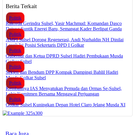
Berita Terkait
Politik
Rakorda Gerindra Sulsel, Yasir Machmud: Komandan Dasco
Datang Suntik Energi Baru, Semangat Kader Berlipat Ganda
Politik
AMPI Sulsel Dorong Regenerasi, Andi Nurhaldin NH Dinilai
Layak Isi Posisi Sekretaris DPD I Golkar
Politik
Gubernur dan Ketua DPRD Sulsel Hadiri Pembukaan Musda
Golkar Sulsel
Politik
Sekjen dan Bendum DPP Kompak Dampingi Bahlil Hadiri
Musda Golkar Sulsel
Politik
Kembalinya IAS Menyatukan Pemuda dan Ormas Se-Sulsel,
Lahir Komitmen Bersama Mengawal Perjuangan
Politik
Golkar Sulsel Kuningkan Depan Hotel Claro Jelang Musda XI
Baca Juga