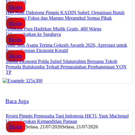
Ekspektasi
Ekobis
Haji Amir Didorong Pimpin KADIN Sulsel: Organisasi Butuh
Figur yang Fokus dan Mampu Merangkul Semua Pihak
Ekobis
Angkasa Pura Hadirkan Mudik Gratis, 400 Warga
Diberangkatkan ke Surabaya
Ekobis
Andi Seto Asapa Terima Gekrafs Awards 2026, Apresiasi untuk
Pengembangan Ekonomi Kreatif
Ekobis
Subdit Ekonomi Polda Sulsel Silaturrahim Bersama Tokoh
Pemuda Bulukumba Terkait Permasalahan Pembangunan YON
TP
Baca Juga
Resmi Pimpin Pengusaha Tani Indonesia HKTI, Yasir Machmud
Usung Gerakan Kemandirian Pangan
Ekobis
Selasa, 21/07/2026
Selasa, 21/07/2026