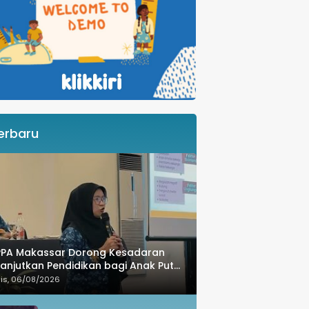
erbaru
PPA Makassar Dorong Kesadaran
anjutkan Pendidikan bagi Anak Putus
olah
is, 06/08/2026