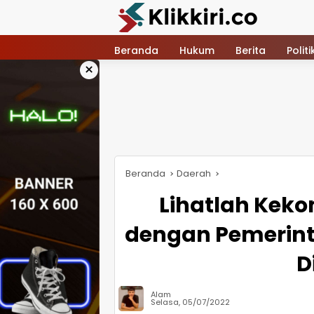
Langsung
ke
konten
Beranda
Hukum
Berita
Politi
×
Beranda
Daerah
Lihatlah Kek
dengan Pemerint
D
Alam
Selasa, 05/07/2022