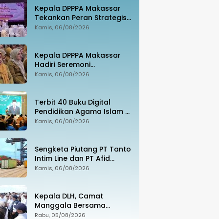
Kepala DPPPA Makassar
Tekankan Peran Strategis
Bidan dalam Perlindungan
Kamis, 06/08/2026
Perempuan dan Anak
pada HUT IBI ke-75
Kepala DPPPA Makassar
Hadiri Seremoni
Penerimaan Penghargaan
Kamis, 06/08/2026
Bergengsi WRI Ross Center
Prize for Cities
Terbit 40 Buku Digital
Pendidikan Agama Islam di
Sekolah, Sila Unduh di
Kamis, 06/08/2026
Smart PAI
Sengketa Piutang PT Tanto
Intim Line dan PT Afid
Logistik, Ratusan
Kamis, 06/08/2026
Pengusaha Kawasan
Indonesia Timur Ikut
Dirugikan
Kepala DLH, Camat
Manggala Bersama
Walkot Munafri Dampingi
Rabu, 05/08/2026