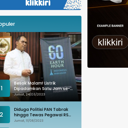
opuler
Besok Malam! Listrik
1
Dipadamkan Satu Jam se-
Kota Makassar: Merespons
Jumat, 24/03/2023
Perubahan Iklim
Diduga Politisi PAN Tabrak
2
hingga Tewas Pegawai RS
Wahidin, Istri Korban: Kami
Jumat, 11/08/2023
Tak Terima