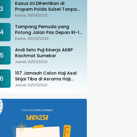
Kasus Ini Dihentikan di
3
Propam Polda Sulsel Tanpa
Kejelasan, Ada Apa?
Kamis, 13/04/2023
Tampang Pemuda yang
4
Potong Jalan Pas Depan RI-1
di Makassar Ditangkap,
Kamis, 30/03/2023
Ternyata Joki Balapan Liar
Andi Seto Puji Kinerja AKBP
5
Rachmat Sumekar
Jumat, 01/07/2022
107 Jamaah Calon Haji Asal
6
Sinjai Tiba di Asrama Haji
Sudiang
Jumat, 01/07/2022