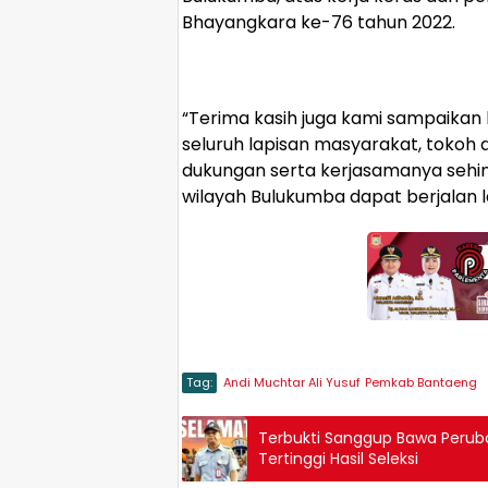
Bhayangkara ke-76 tahun 2022.
“Terima kasih juga kami sampaika
seluruh lapisan masyarakat, tokoh
dukungan serta kerjasamanya sehi
wilayah Bulukumba dapat berjalan l
Tag:
Andi Muchtar Ali Yusuf
Pemkab Bantaeng
Terbukti Sanggup Bawa Perubah
Tertinggi Hasil Seleksi