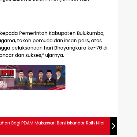
n kepada Pemerintah Kabupaten Bulukumba,
 agama, tokoh pemuda dan insan pers, atas
ngga pelaksanaan hari Bhayangkara ke-76 di
ancar dan sukses,” ujarnya.
an Bagi PDAM Makassar! Beni Iskandar Raih Nilai