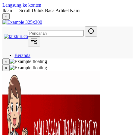
Langsung ke konten
Iklan — Scroll Untuk Baca Artikel Kami
×
Beranda
Hukum
×
Berita
×
Politik
Narasi
Daerah
Metropolis
Eksekutif