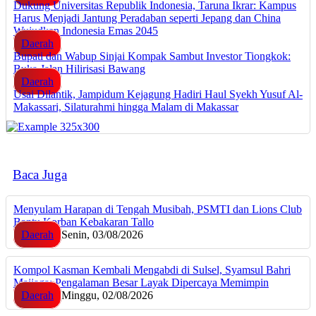
Dukung Universitas Republik Indonesia, Taruna Ikrar: Kampus
Harus Menjadi Jantung Peradaban seperti Jepang dan China
Wujudkan Indonesia Emas 2045
Daerah
Bupati dan Wabup Sinjai Kompak Sambut Investor Tiongkok:
Buka Jalan Hilirisasi Bawang
Daerah
Usai Dilantik, Jampidum Kejagung Hadiri Haul Syekh Yusuf Al-
Makassari, Silaturahmi hingga Malam di Makassar
Baca Juga
Menyulam Harapan di Tengah Musibah, PSMTI dan Lions Club
Bantu Korban Kebakaran Tallo
Daerah
Senin, 03/08/2026
Kompol Kasman Kembali Mengabdi di Sulsel, Syamsul Bahri
Majjaga: Pengalaman Besar Layak Dipercaya Memimpin
Daerah
Minggu, 02/08/2026