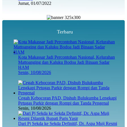
Jumat, 01/07/2022
Terbaru
Kota Makassar Jadi Percontohan Nasional, Kelurahan
Mattoanging dan Kaluku Bodoa Jadi Binaan Sadar
HAM
Senin, 10/08/2026
Cegah Kebocoran PAD, Dishub Bulukumba Lengkapi
Petugas Parkir dengan Rompi dan Tanda Pengenal
Senin, 10/08/2026
Dari Pj Sekda ke Sekda Definitif, Dr. Aspa Muji Resmi