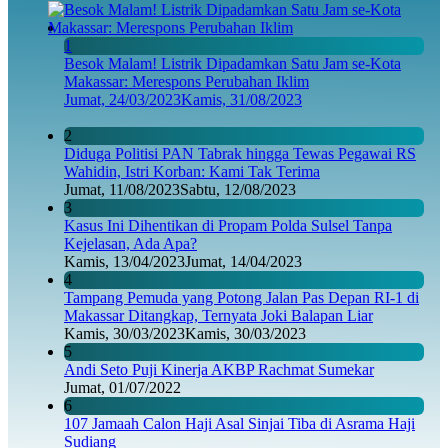
1
Besok Malam! Listrik Dipadamkan Satu Jam se-Kota
Makassar: Merespons Perubahan Iklim
Jumat, 24/03/2023
Kamis, 31/08/2023
2
Diduga Politisi PAN Tabrak hingga Tewas Pegawai RS
Wahidin, Istri Korban: Kami Tak Terima
Jumat, 11/08/2023
Sabtu, 12/08/2023
3
Kasus Ini Dihentikan di Propam Polda Sulsel Tanpa
Kejelasan, Ada Apa?
Kamis, 13/04/2023
Jumat, 14/04/2023
4
Tampang Pemuda yang Potong Jalan Pas Depan RI-1 di
Makassar Ditangkap, Ternyata Joki Balapan Liar
Kamis, 30/03/2023
Kamis, 30/03/2023
5
Andi Seto Puji Kinerja AKBP Rachmat Sumekar
Jumat, 01/07/2022
6
107 Jamaah Calon Haji Asal Sinjai Tiba di Asrama Haji
Sudiang