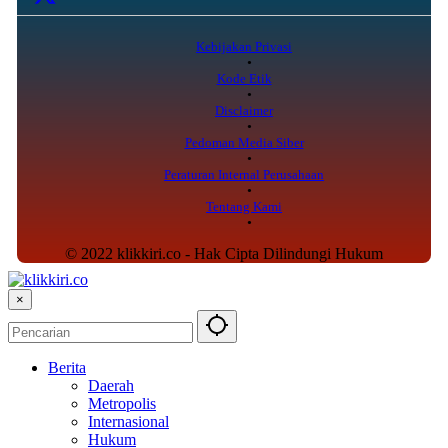
Kebijakan Privasi
Kode Etik
Disclaimer
Pedoman Media Siber
Peraturan Internal Perusahaan
Tentang Kami
© 2022 klikkiri.co - Hak Cipta Dilindungi Hukum
×
Berita
Daerah
Metropolis
Internasional
Hukum